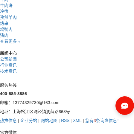
牛肉饼
冷盘
孜然羊肉
烤串
鸡鸭肉
猪肉
查看更多 +
新闻中心
公司新闻
行业资讯
技术资讯
服务热线
400-685-8886
邮箱：13774329730@163.com
地址：上海松江区洞泾镇洞薛路668号
热推信息
|
企业分站
|
网站地图
|
RSS
|
XML
|
您有
3
条询盘信息！
官方微信